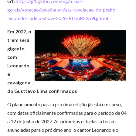
G1:
https://g1.globo.com/mg/minas-
gerais/votacao/escolha-artista-revelacao-do-pedro-
leopoldo-rodeio-show-2026-RfLmR22p9l.ghtml
Em 2027, o
trem será
gigante,
com
Leonardo
e
cavalgada
do Gusttavo Lima confirmados
O planejamento para a próxima edição já está em curso,
com datas oficialmente confirmadas para o período de 04
a 12 de junho de 2027. As primeiras estrelas já foram
anunciadas para o próximo ano: o cantor Leonardo e o