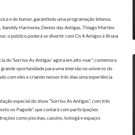
úsica e do humor, garantindo uma programação intensa.
m, Xanddy Harmonia, Dennis das Antigas, Thiago Martins
r, o público poderá se divertir com Os 4 Amigos e Bruna
cia do ‘Sorriso As Antigas’ agora em alto-mar”, comemora
a grande oportunidade para uma imersão no universo do
ndo com eles e criando nesses três dias uma experiência
ntação especial do show “Sorriso As Antigas”, com três
Gosto no Pagode”, que contará com participações
atrações como piscinas, cassino, tobogã e espaços