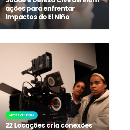
Saúde e Defesa Civil alinham
ações para enfrentar
impactos do El Niño
ARTE E CULTURA
22 Locações cria conexões