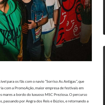
el para os fãs com o navio “Sorriso As Antigas”, que
ria com a PromoAção, maior empresa de festivais em
 os mares a bordo do luxuoso MSC Preziosa. O percurso
os, passando por Angra dos Reis e Búzios, e retornando a