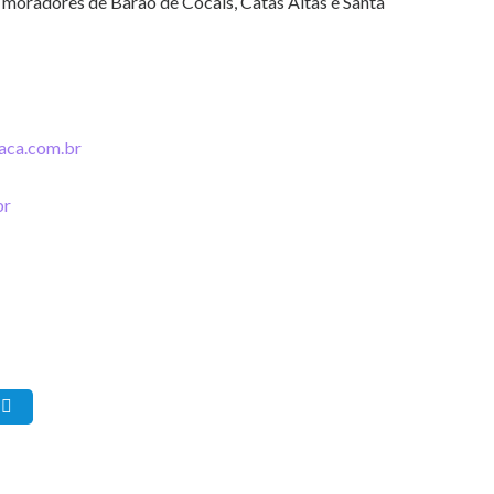
s moradores de Barão de Cocais, Catas Altas e Santa
aca.com.br
br