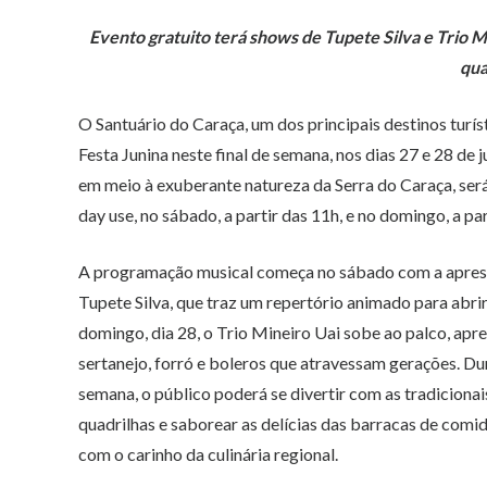
Evento gratuito terá shows de Tupete Silva e Trio M
qua
O Santuário do Caraça, um dos principais destinos turíst
Festa Junina neste final de semana, nos dias 27 e 28 de j
em meio à exuberante natureza da Serra do Caraça, ser
day use, no sábado, a partir das 11h, e no domingo, a par
A programação musical começa no sábado com a apres
Tupete Silva, que traz um repertório animado para abrir 
domingo, dia 28, o Trio Mineiro Uai sobe ao palco, apr
sertanejo, forró e boleros que atravessam gerações. Dur
semana, o público poderá se divertir com as tradiciona
quadrilhas e saborear as delícias das barracas de comid
com o carinho da culinária regional.