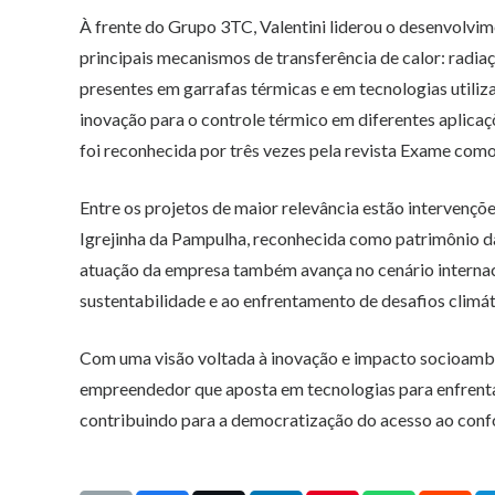
À frente do Grupo 3TC, Valentini liderou o desenvolvim
principais mecanismos de transferência de calor: radia
presentes em garrafas térmicas e em tecnologias utiliza
inovação para o controle térmico em diferentes aplica
foi reconhecida por três vezes pela revista Exame com
Entre os projetos de maior relevância estão intervençõ
Igrejinha da Pampulha, reconhecida como patrimônio
atuação da empresa também avança no cenário internaci
sustentabilidade e ao enfrentamento de desafios climát
Com uma visão voltada à inovação e impacto socioambie
empreendedor que aposta em tecnologias para enfrenta
contribuindo para a democratização do acesso ao conf