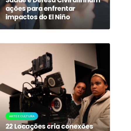
Saúde e Defesa Civil alinham
ações para enfrentar
impactos do El Niño
ARTE E CULTURA
22 Locações cria conexões