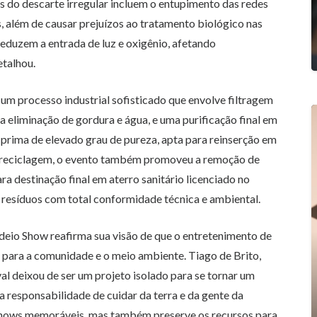
cos do descarte irregular incluem o entupimento das redes
s, além de causar prejuízos ao tratamento biológico nas
reduzem a entrada de luz e oxigênio, afetando
etalhou.
r um processo industrial sofisticado que envolve filtragem
ra eliminação de gordura e água, e uma purificação final em
a-prima de elevado grau de pureza, apta para reinserção em
de reciclagem, o evento também promoveu a remoção de
 destinação final em aterro sanitário licenciado no
e resíduos com total conformidade técnica e ambiental.
odeio Show reafirma sua visão de que o entretenimento de
 para a comunidade e o meio ambiente. Tiago de Brito,
al deixou de ser um projeto isolado para se tornar um
r a responsabilidade de cuidar da terra e da gente da
e shows memoráveis, mas também preserve os recursos para