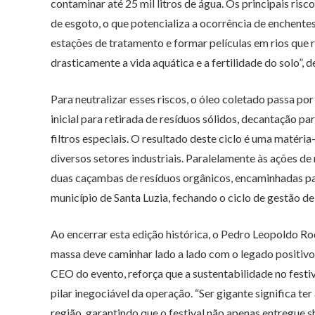
contaminar até 25 mil litros de água. Os principais ris
de esgoto, o que potencializa a ocorrência de enchente
estações de tratamento e formar películas em rios que 
drasticamente a vida aquática e a fertilidade do solo”, d
Para neutralizar esses riscos, o óleo coletado passa po
inicial para retirada de resíduos sólidos, decantação pa
filtros especiais. O resultado deste ciclo é uma matéri
diversos setores industriais. Paralelamente às ações 
duas caçambas de resíduos orgânicos, encaminhadas para
município de Santa Luzia, fechando o ciclo de gestão d
Ao encerrar esta edição histórica, o Pedro Leopoldo R
massa deve caminhar lado a lado com o legado positivo
CEO do evento, reforça que a sustentabilidade no festiv
pilar inegociável da operação. “Ser gigante significa te
região, garantindo que o festival não apenas entregu