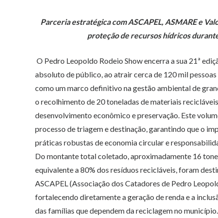
Parceria estratégica com ASCAPEL, ASMARE e Valora
proteção de recursos hídricos durante
O Pedro Leopoldo Rodeio Show encerra a sua 21ª ediç
absoluto de público, ao atrair cerca de 120 mil pessoa
como um marco definitivo na gestão ambiental de grand
o recolhimento de 20 toneladas de materiais recicláve
desenvolvimento econômico e preservação. Este volume
processo de triagem e destinação, garantindo que o imp
práticas robustas de economia circular e responsabili
Do montante total coletado, aproximadamente 16 tone
equivalente a 80% dos resíduos recicláveis, foram dest
ASCAPEL (Associação dos Catadores de Pedro Leopold
fortalecendo diretamente a geração de renda e a inclus
das famílias que dependem da reciclagem no município