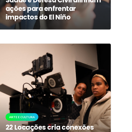
Saúde e Defesa Civil alinham
ações para enfrentar
impactos do El Niño
ARTE E CULTURA
22 Locações cria conexões