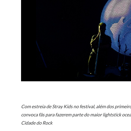
Com estreia de Stray Kids no festival, além dos prime
convoca fãs para fazerem parte do maior lightstick oce
Cidade do Rock