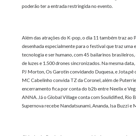
poderão ter a entrada restringida no evento.
Além das atrações do K-pop, o dia 11 também traz ao
desenhada especialmente para o festival que traz uma e
tecnologia e ser humano, com 45 bailarinos brasileiro
de luzes e 1.500 drones sincronizados. Na mesma data, 
PJ Morton, Os Garotin convidando Duquesa, e Jota.pê c
MC Cabelinho convida TZ da Coronel, além de Puterrie
encerramento fica por conta do b2b entre Neelix e 
ANNA. Já o Global Village conta com Soulidified, Rio 
Supernova recebe Nandatsunami, Ananda, Isa Buzzi e