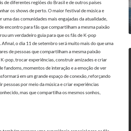
s de diferentes regiões do Brasil e de outros países
har os shows de perto. O maior festival de música e
r uma das comunidades mais engajadas da atualidade,
e encontro para fãs que compartilham a mesma paixão
arou um verdadeiro guia para que os fãs de K-pop
Afinal, o dia 11 de setembro será muito mais do que uma
lhares de pessoas que compartilham a mesma paixão
 K-pop, trocar experiências, construir amizades e criar
de fandoms, momentos de interação e a emoção de ver
transformará em um grande espaço de conexão, reforçando
ir pessoas por meio da música e criar experiências
conhecido, mas que compartilha os mesmos sonhos,
io também prepara uma experiência especial para os fãs.