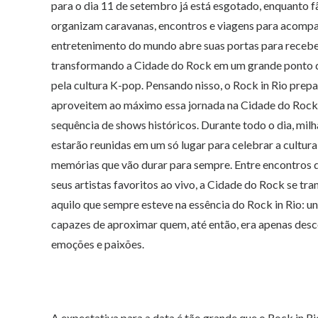
para o dia 11 de setembro já está esgotado, enquanto fã
organizam caravanas, encontros e viagens para acompan
entretenimento do mundo abre suas portas para recebe
transformando a Cidade do Rock em um grande ponto d
pela cultura K-pop. Pensando nisso, o Rock in Rio prep
aproveitem ao máximo essa jornada na Cidade do Rock. 
sequência de shows históricos. Durante todo o dia, mi
estarão reunidas em um só lugar para celebrar a cultura
memórias que vão durar para sempre. Entre encontros 
seus artistas favoritos ao vivo, a Cidade do Rock se 
aquilo que sempre esteve na essência do Rock in Rio: un
capazes de aproximar quem, até então, era apenas des
emoções e paixões.
A expectativa para a data é tão grande que o Rock in R