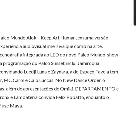
 Palco Mundo Alok – Keep Art Human, em uma versão
xperiência audiovisual imersiva que combina arte,
s, cenografia integrada ao LED do novo Palco Mundo, show
a programação do Palco Sunset inclui Jamiroquai,
onvidando Luedji Luna e Zaynara, a do Espaço Favela tem
r, MC Carol e Caio Luccas. No New Dance Order, o
Vegas, além de apresentações de Omiki, DEPARTAMENTO e
Bronx e Lambateria convida Félix Robatto, enquanto o
 Muse Maya.