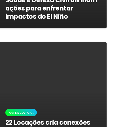
Saúde e Defesa Civil alinham
ações para enfrentar
impactos do El Niño
ARTE E CULTURA
22 Locações cria conexões