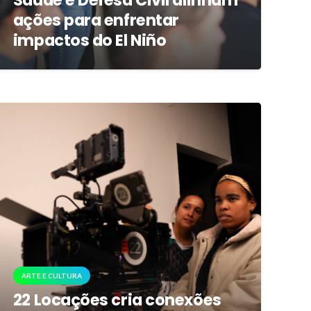
Saúde e Defesa Civil alinham
ações para enfrentar
impactos do El Niño
ARTE E CULTURA
22 Locações cria conexões