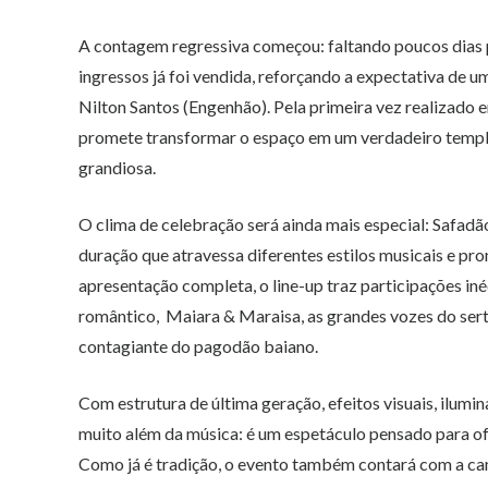
A contagem regressiva começou: faltando poucos dias 
ingressos já foi vendida, reforçando a expectativa de u
Nilton Santos (Engenhão). Pela primeira vez realizado
promete transformar o espaço em um verdadeiro templo
grandiosa.
O clima de celebração será ainda mais especial: Safa
duração que atravessa diferentes estilos musicais e pr
apresentação completa, o line-up traz participações in
romântico, Maiara & Maraisa, as grandes vozes do sert
contagiante do pagodão baiano.
Com estrutura de última geração, efeitos visuais, ilumi
muito além da música: é um espetáculo pensado para o
Como já é tradição, o evento também contará com a ca