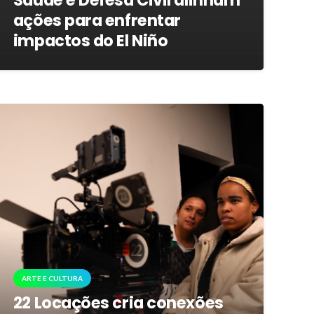
Saúde e Defesa Civil alinham
ações para enfrentar
impactos do El Niño
ARTE E CULTURA
22 Locações cria conexões