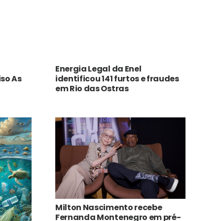
Energia Legal da Enel
iso As
identificou 141 furtos e fraudes
em Rio das Ostras
Milton Nascimento recebe
Fernanda Montenegro em pré-