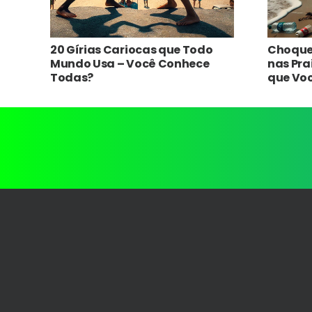
20 Gírias Cariocas que Todo
Choque 
Mundo Usa – Você Conhece
nas Prai
Todas?
que Vo