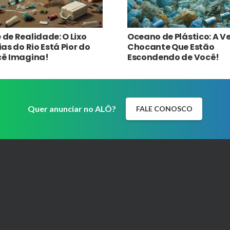
de Realidade: O Lixo
Oceano de Plástico: A 
as do Rio Está Pior do
Chocante Que Estão
cê Imagina!
Escondendo de Você!
Quer anunciar no ALÔ?
FALE CONOSCO