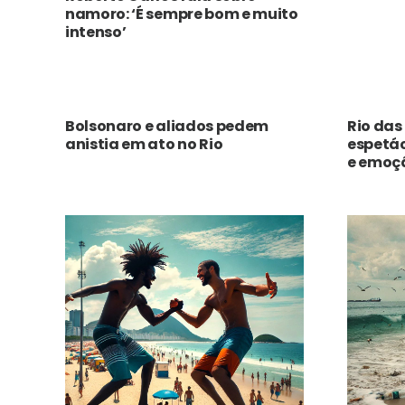
namoro: ‘É sempre bom e muito
intenso’
Bolsonaro e aliados pedem
Rio das
anistia em ato no Rio
espetá
e emoç