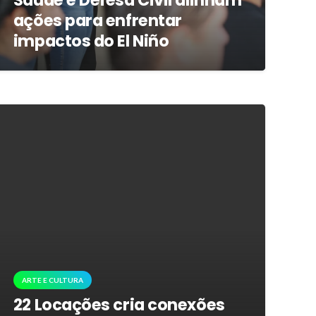
Saúde e Defesa Civil alinham
ações para enfrentar
impactos do El Niño
ARTE E CULTURA
22 Locações cria conexões