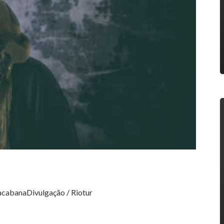
pacabana
Divulgação / Riotur