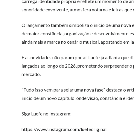
carrega identidade própria e reflete um momento de am
sonoridade envolvente, atmosfera noturna e letras que 
O lançamento também simboliza o início de uma nova
de maior constância, organização e desenvolvimento est
ainda mais a marca no cenário musical, apostando em l
E as novidades não param por aí. Luefe já adianta que 
lançados ao longo de 2026, prometendo surpreender o p
mercado.
“Tudo isso vem para selar uma nova fase”, destaca o art
início de um novo capítulo, onde visão, constância e i
Siga Luefe no Instagram:
https://www.instagram.com/luefeoriginal