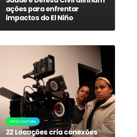
Saúde e Defesa Civil alinham
ações para enfrentar
impactos do El Niño
ARTE E CULTURA
22 Locações cria conexões