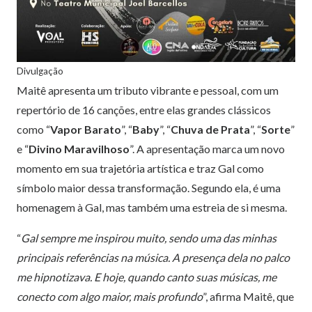
Divulgação
Maitê apresenta um tributo vibrante e pessoal, com um
repertório de 16 canções, entre elas grandes clássicos
como “
Vapor Barato
”, “
Baby
”, “
Chuva de Prata
”, “
Sorte
”
e “
Divino Maravilhoso
”. A apresentação marca um novo
momento em sua trajetória artística e traz Gal como
símbolo maior dessa transformação. Segundo ela, é uma
homenagem à Gal, mas também uma estreia de si mesma.
“
Gal sempre me inspirou muito, sendo uma das minhas
principais referências na música. A presença dela no palco
me hipnotizava. E hoje, quando canto suas músicas, me
conecto com algo maior, mais profundo
”, afirma Maitê, que