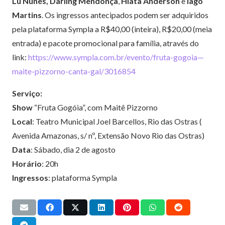
Lu Nunes, Darling Mendonça
,
Hiata Anderson
e
Iago
Martins
. Os ingressos antecipados podem ser adquiridos
pela plataforma Sympla a R$40,00 (inteira), R$20,00 (meia
entrada) e pacote promocional para família, através do
link:
https://www.sympla.com.br/evento/fruta-gogoia—
maite-pizzorno-canta-gal/3016854
Serviço:
Show
“Fruta Gogóia”, com Maitê Pizzorno
Local
: Teatro Municipal Joel Barcellos, Rio das Ostras (
Avenida Amazonas, s/ nº, Extensão Novo Rio das Ostras)
Data
: Sábado, dia 2 de agosto
Horário
: 20h
Ingressos
: plataforma Sympla