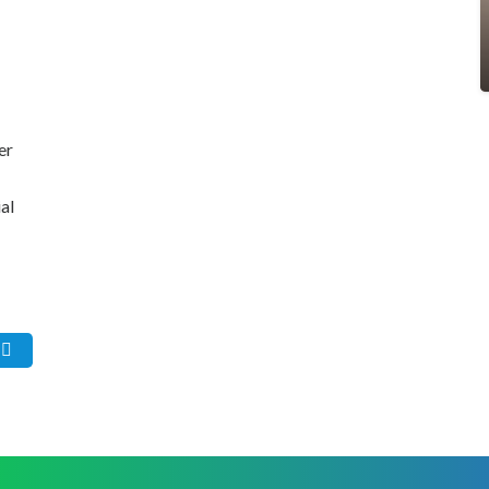
er
al