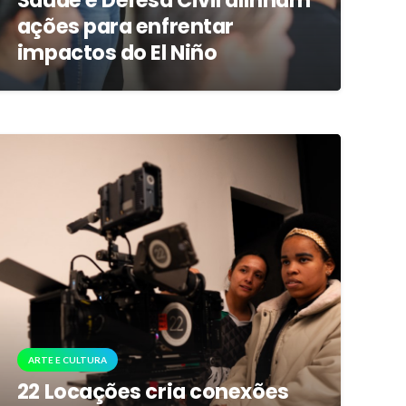
Saúde e Defesa Civil alinham
ações para enfrentar
impactos do El Niño
ARTE E CULTURA
22 Locações cria conexões