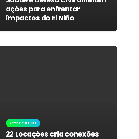
Saúde e Defesa Civil alinham
ações para enfrentar
impactos do El Niño
ARTE E CULTURA
22 Locações cria conexões