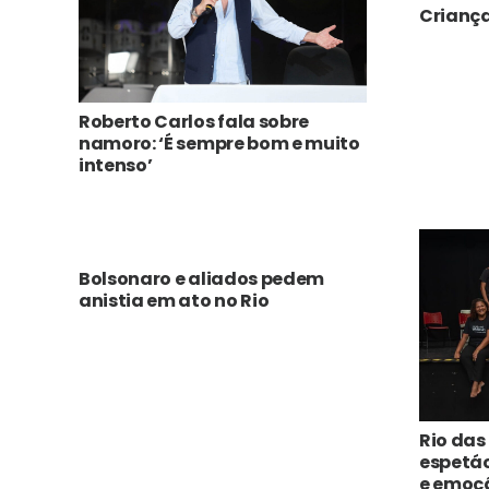
Crianç
Roberto Carlos fala sobre
namoro: ‘É sempre bom e muito
intenso’
Bolsonaro e aliados pedem
anistia em ato no Rio
Rio das
espetá
e emoç