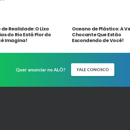
de Realidade: O Lixo
Oceano de Plástico: A 
as do Rio Está Pior do
Chocante Que Estão
cê Imagina!
Escondendo de Você!
Quer anunciar no ALÔ?
FALE CONOSCO