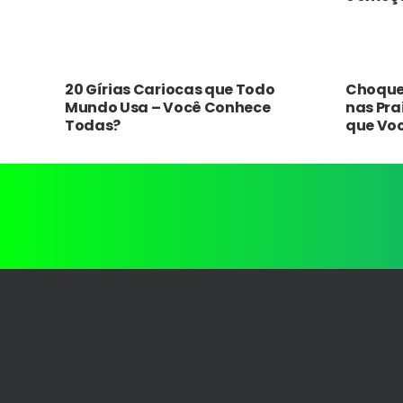
20 Gírias Cariocas que Todo
Choque 
Mundo Usa – Você Conhece
nas Prai
Todas?
que Vo