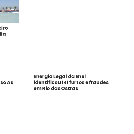
eiro
lia
Energia Legal da Enel
iso As
identificou 141 furtos e fraudes
em Rio das Ostras