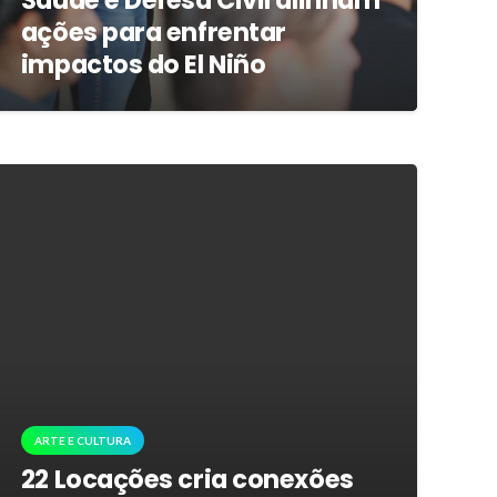
Saúde e Defesa Civil alinham
ações para enfrentar
impactos do El Niño
ARTE E CULTURA
22 Locações cria conexões